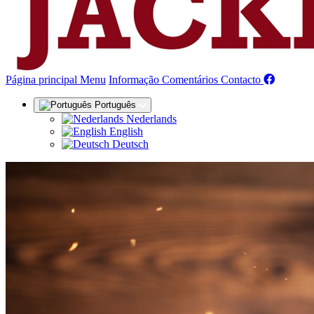
(actual)
Página principal
Menu
Informação
Comentários
Contacto
Português
Nederlands
English
Deutsch