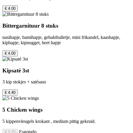
€ 4.00
Bittergarnituur 8 stuks
nasihapje, bamihapje, gehaktballetje, mini frikandel, kaashapje,
kiphapje, kipnugget, heet hapje
€ 4.00
Kipsaté 3st
3 kip stokjes + satésaus
€ 4.40
5 Chicken wings
5 kippenvleugels krokant , medium pittig gekruid.
Esgotado
€ 5.25