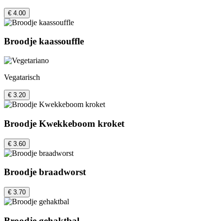
€ 4.00
Broodje kaassouffle
Vegatarisch
€ 3.20
Broodje Kwekkeboom kroket
€ 3.60
Broodje braadworst
€ 3.70
Broodje gehaktbal