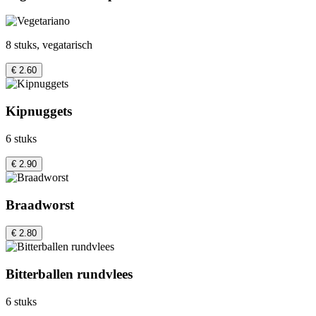
8 stuks, vegatarisch
€ 2.60
Kipnuggets
6 stuks
€ 2.90
Braadworst
€ 2.80
Bitterballen rundvlees
6 stuks