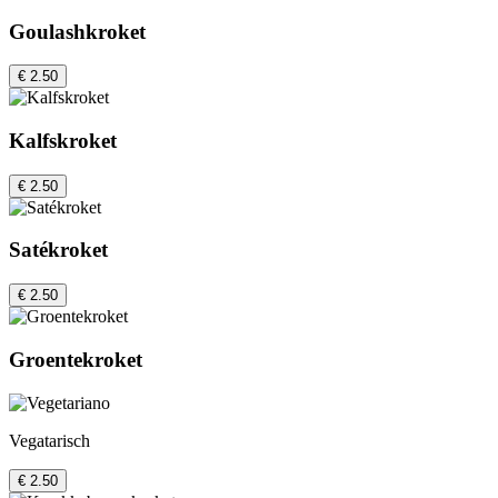
Goulashkroket
€ 2.50
Kalfskroket
€ 2.50
Satékroket
€ 2.50
Groentekroket
Vegatarisch
€ 2.50