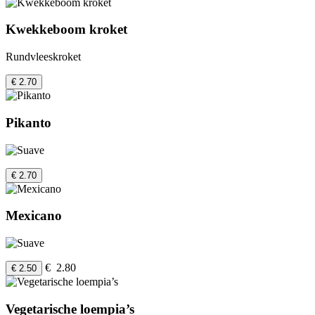
Kwekkeboom kroket
Rundvleeskroket
€ 2.70
Pikanto
€ 2.70
Mexicano
€ 2.80
€ 2.50
Vegetarische loempia’s