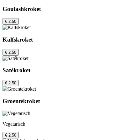
Goulashkroket
€ 2.50
Kalfskroket
€ 2.50
Satékroket
€ 2.50
Groentekroket
Vegatarisch
€ 2.50