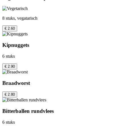
8 stuks, vegatarisch
€ 2.60
Kipnuggets
6 stuks
€ 2.90
Braadworst
€ 2.80
Bitterballen rundvlees
6 stuks