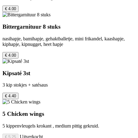
€ 4.00
Bittergarnituur 8 stuks
nasihapje, bamihapje, gehaktballetje, mini frikandel, kaashapje,
kiphapje, kipnugget, heet hapje
€ 4.00
Kipsaté 3st
3 kip stokjes + satésaus
€ 4.40
5 Chicken wings
5 kippenvleugels krokant , medium pittig gekruid.
Uitverkocht
€ 5.25