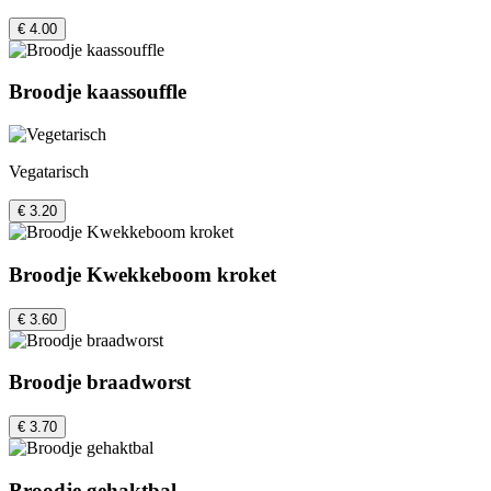
€ 4.00
Broodje kaassouffle
Vegatarisch
€ 3.20
Broodje Kwekkeboom kroket
€ 3.60
Broodje braadworst
€ 3.70
Broodje gehaktbal